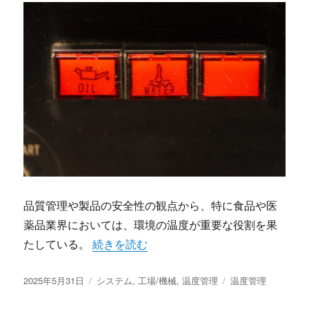
品質管理や製品の安全性の観点から、特に食品や医
薬品業界においては、環境の温度が重要な役割を果
“温度管理の未来と影響” の
たしている。
続きを読む
投
カ
タ
2025年5月31日
システム
,
工場/機械
,
温度管理
温度管理
稿
テ
グ
日:
ゴ