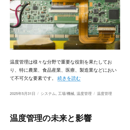
温度管理は様々な分野で重要な役割を果たしてお
り、特に農業、食品産業、医療、製造業などにおい
“温度管理の未来を創る技術革新” 
て不可欠な要素です。
続きを読む
投
カ
タ
2025年5月31日
システム
,
工場/機械
,
温度管理
温度管理
稿
テ
グ
日:
ゴ
リ
温度管理の未来と影響
ー