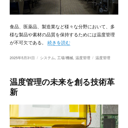
食品、医薬品、製造業など様々な分野において、多
様な製品や素材の品質を保持するためには温度管理
“食品医薬品製造業の温度管理の重要性”
が不可欠である。
続きを読む
投
カ
タ
2025年5月31日
システム
,
工場/機械
,
温度管理
温度管理
稿
テ
グ
日:
ゴ
リ
温度管理の未来を創る技術革
ー
新