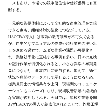
ースもあり、市場での競争優位性や信頼獲得にも貢
献する。
一元的な監視体制によって全社的な衛生管理を実現
できる点も、組織体制の強化につながっている。
HACCPの導入には事前の教育訓練が不可欠である
が、自主的なマニュアルの作成や現行業務の洗い出
しを進める過程で、ムダな作業や課題が可視化さ
れ、業務効率化に直結する事例も多い。日々の点検
や記録作業が習慣化されると、小さな異常の早期発
見につながり、事故防止に寄与する。加えて、衛生
状況を数値やデータとして示せるようになるため、
従業員同士の情報共有や上司・現場間のコミュニケ
ーションもスムーズになり、現場改善活動の継続的
な実施が後押しされる。今日では、規模や業態を問
わずHACCPの導入が義務化されたことで、旗艦工場