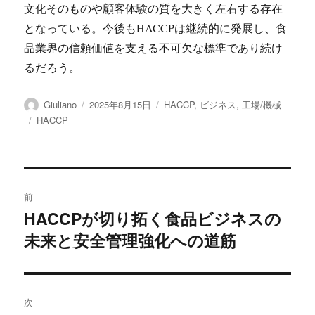
文化そのものや顧客体験の質を大きく左右する存在
となっている。今後もHACCPは継続的に発展し、食
品業界の信頼価値を支える不可欠な標準であり続け
るだろう。
投
投
カ
Giuliano
2025年8月15日
HACCP
,
ビジネス
,
工場/機械
稿
稿
テ
タ
HACCP
者
日:
ゴ
グ
リ
ー
投
前
稿
HACCPが切り拓く食品ビジネスの
前
未来と安全管理強化への道筋
の
ナ
投
ビ
稿:
ゲ
次