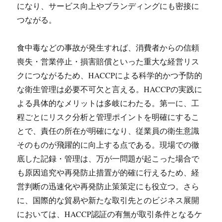
になり、サービス向上やブランディングにも密接に
つながる。
食中毒などの事故が発生すれば、消費者からの信頼
喪失・営業停止・損害賠償といった重大な経営リス
クにつながるため、HACCPによる科学的かつ予防的
な衛生管理は必要不可欠と言える。HACCPの実践に
よる具体的なメリットは多岐にわたる。第一に、工
程ごとにリスク分析と管理ポイントを明確にするこ
とで、責任の所在が明確になり、従業員の衛生意識
そのものが飛躍的に向上する点である。現場での徹
底した記録・管理は、万が一問題が起こった場合で
も原因追究や再発防止措置が的確に行えるため、経
営判断の迅速化や再発防止策策定にも役立つ。さら
に、国際的な貿易や新たな取引先とのビジネス展開
においては、HACCP認証の有無が取引条件となるケ