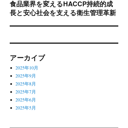
食品業界を変えるHACCP持続的成
次
ー
長と安心社会を支える衛生管理革新
の
シ
投
稿:
ョ
ン
アーカイブ
2025年10月
2025年9月
2025年8月
2025年7月
2025年6月
2025年5月